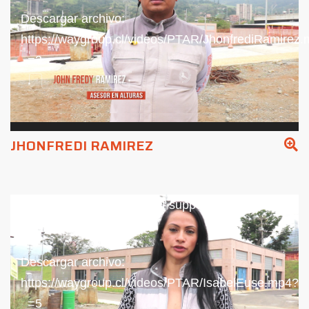
vídeo
Descargar archivo:
https://waygroup.cl/videos/PTAR/JhonfrediRamirez
_=3
JHONFREDI RAMIREZ
Reproductor
Media error: Format(s) not supported or
de
source(s) not found
vídeo
Descargar archivo:
https://waygroup.cl/videos/PTAR/IsabelEuse.mp4?
_=5