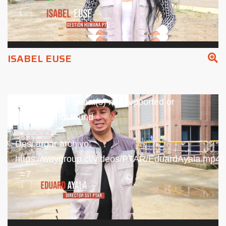
ISABEL EUSE
Reproductor
Media error: Format(s) not supported or
de
source(s) not found
vídeo
Descargar archivo:
https://waygroup.cl/videos/PTAR/EduardAyala.mp4?
_=7