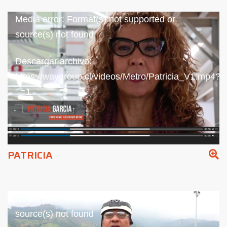
Reproductor
Media error: Format(s) not supported or
de
source(s) not found
vídeo
Descargar archivo:
https://waygroup.cl/videos/Metro/Patricia_V1.mp4?
_=1
PATRICIA
Reproductor
Media error: Format(s) not supported or
de
source(s) not found