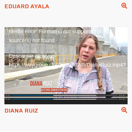
EDUARD AYALA
Reproductor
Media error: Format(s) not supported or
de
source(s) not found
vídeo
Descargar archivo:
https://waygroup.cl/videos/PTAR/DianaRuiz.mp4?
_=9
DIANA RUIZ