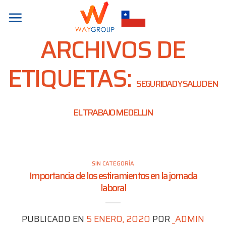
Skip
to
content
ARCHIVOS DE
ETIQUETAS:
SEGURIDAD Y SALUD EN
EL TRABAJO MEDELLIN
SIN CATEGORÍA
Importancia de los estiramientos en la jornada
laboral
PUBLICADO EN
5 ENERO, 2020
POR
_ADMIN