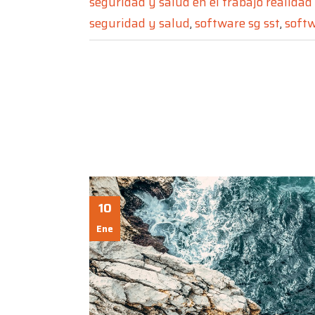
seguridad y salud en el trabajo realidad 
seguridad y salud
,
software sg sst
,
softw
10
Ene