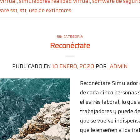
virtual
,
simuladores realidad virtual
,
software de segurid
are sst
,
stt
,
uso de extintores
SIN CATEGORÍA
Reconéctate
PUBLICADO EN
10 ENERO, 2020
POR
_ADMIN
Reconéctate Simulador d
de cada cinco personas
el estrés laboral; lo que
trabajadores y puede de
que se vuelve indispen
que le enseñen a los tra