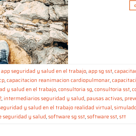
o
app seguridad y salud en el trabajo
,
app sg sst
,
capacita
cp
,
capacitacion reanimacion cardiopulmonar
,
capacitac
ad y salud en el trabajo
,
consultoria sg
,
consultoria sst
,
c
2
,
intermediarios seguridad y salud
,
pausas activas
,
prev
seguridad y salud en el trabajo realidad virtual
,
simulado
e seguridad y salud
,
software sg sst
,
software sst
,
stt