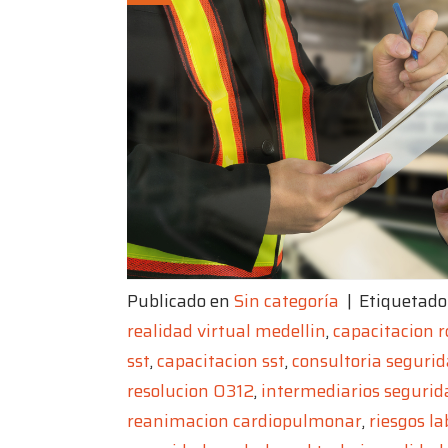
Publicado en
Sin categoría
|
Etiquetad
realidad virtual medellin
,
capacitacion r
sst
,
capacitacion sst
,
consultoria segurid
resolucion 0312
,
intermediarios segurid
reanimacion cardiopulmonar
,
riesgos la