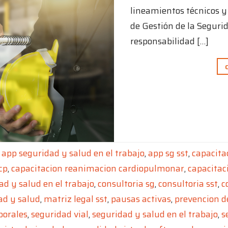
lineamientos técnicos y
de Gestión de la Segurid
responsabilidad […]
o
app seguridad y salud en el trabajo
,
app sg sst
,
capacita
cp
,
capacitacion reanimacion cardiopulmonar
,
capacitac
ad y salud en el trabajo
,
consultoria sg
,
consultoria sst
,
c
ad y salud
,
matriz legal sst
,
pausas activas
,
prevencion de
borales
,
seguridad vial
,
seguridad y salud en el trabajo
,
s